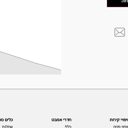
פויי קירות
חדרי אמבט
כלים סנ
פויי פנים
כללי
אסלות