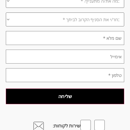
אתה
מתעניין/ת?
*
בחר/י
את
הסניף
הקרוב
שם
לביתך
מלא
*
*
אימייל
טלפון
*
שירות לקוחות: