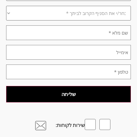
*
בחר/י
את
הסניף
הקרוב
שם
לביתך
מלא
*
*
אימייל
טלפון
*
שירות לקוחות: