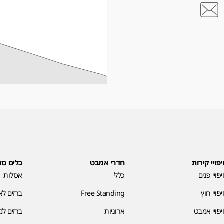
פויי קירות
חדרי אמבט
כלים סנ
פויי פנים
כללי
אסלות
פויי חוץ
Free Standing
ברזים ל
פויי אמבט
ארוניות
ברזים ל