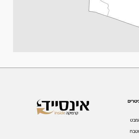
יטרים
אמבט
מטבח