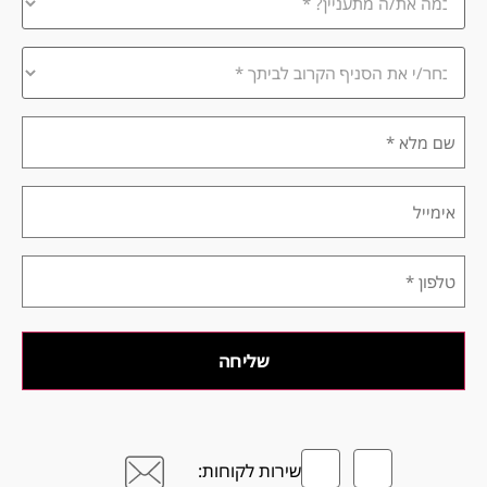
אתה
מתעניין/ת?
*
בחר/י
את
הסניף
הקרוב
שם
לביתך
מלא
*
*
אימייל
טלפון
*
שירות לקוחות: