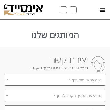
המותגים שלנו
יצירת קשר
מלא/י פרטיך ונציגינו יחזרו אליך בהקדם:
במה
אתה
מתעניין/ת?
*
בחר/י
את
הסניף
הקרוב
שם
לביתך