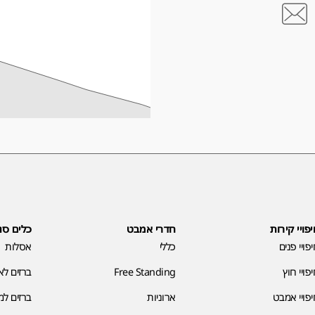
פויי קירות
חדרי אמבט
כלים סנ
פויי פנים
כללי
אסלות
פויי חוץ
Free Standing
ברזים ל
פויי אמבט
ארוניות
ברזים ל