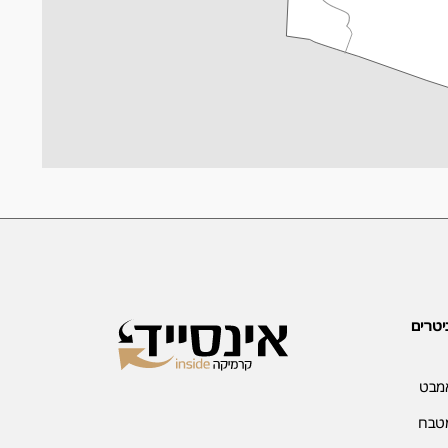
יטרים
אמבט
מטבח