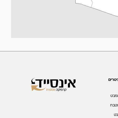
יטרים
אמבט
מטבח
בט