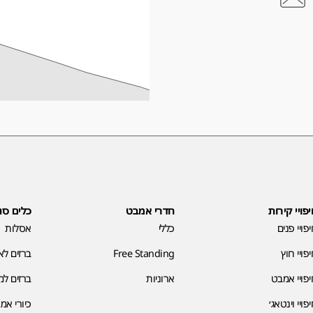
פויי קירות
חדרי אמבט
כלים סנ
פויי פנים
כללי
אסלות
פויי חוץ
Free Standing
ברזים ל
פויי אמבט
ארוניות
ברזים ל
פויי וינטאג׳
כיורי אמ