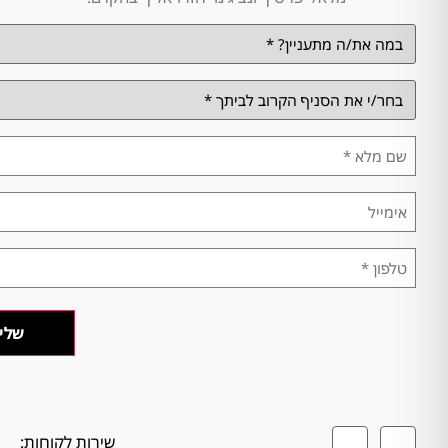
במה
אתה
מתעניין/ת?
*
בחר/י
את
הסניף
הקרוב
שם
לביתך
מלא
*
*
אימייל
טלפון
*
שירות לקוחות: