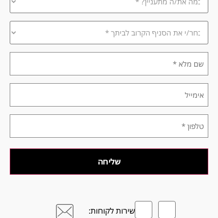
אתה
מתעניין/ת?
*
בחר/י
את
הסניף
הקרוב
שם
לביתך
מלא
*
*
אימייל
טלפון
*
שירות לקוחות: