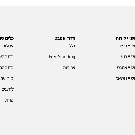
פויי קירות
חדרי אמבט
כלים סנ
פויי פנים
כללי
אסלות
פויי חוץ
Free Standing
ברזים ל
פויי אמבט
ארוניות
ברזים ל
פויי וינטאג׳
כיורי אמ
לחצנים ו
פרזול